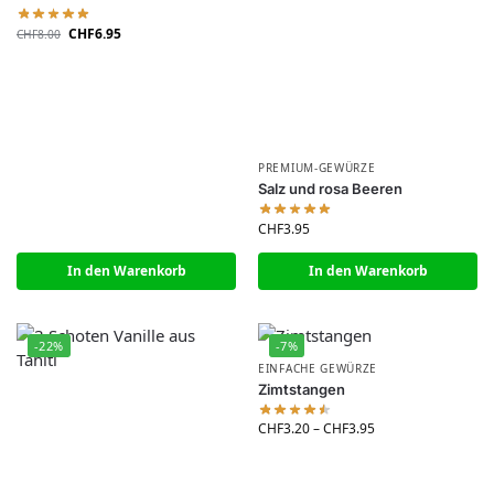
CHF
6.95
CHF
8.00
PREMIUM-GEWÜRZE
Salz und rosa Beeren
CHF
3.95
In den Warenkorb
In den Warenkorb
-22%
-7%
EINFACHE GEWÜRZE
Zimtstangen
CHF
3.20
–
CHF
3.95