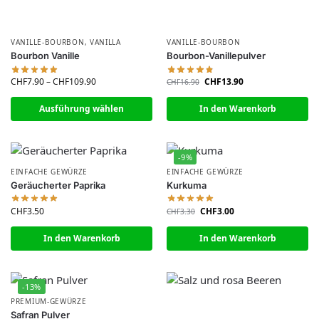
VANILLE-BOURBON
,
VANILLA
VANILLE-BOURBON
Bourbon Vanille
Bourbon-Vanillepulver
CHF
7.90
–
CHF
109.90
CHF
13.90
CHF
16.90
Ausführung wählen
In den Warenkorb
-9%
EINFACHE GEWÜRZE
EINFACHE GEWÜRZE
Geräucherter Paprika
Kurkuma
CHF
3.50
CHF
3.00
CHF
3.30
In den Warenkorb
In den Warenkorb
-13%
PREMIUM-GEWÜRZE
Safran Pulver