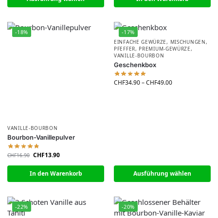
-18%
-17%
EINFACHE GEWÜRZE
,
MISCHUNGEN
,
PFEFFER
,
PREMIUM-GEWÜRZE
,
VANILLE-BOURBON
Geschenkbox
CHF
34.90
–
CHF
49.00
VANILLE-BOURBON
Bourbon-Vanillepulver
CHF
13.90
CHF
16.90
In den Warenkorb
Ausführung wählen
-22%
-20%