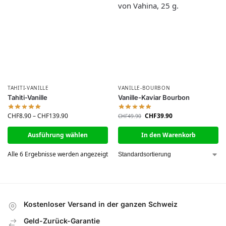
TAHITI-VANILLE
VANILLE-BOURBON
Tahiti-Vanille
Vanille-Kaviar Bourbon
CHF
8.90
–
CHF
139.90
CHF
39.90
CHF
49.90
Ausführung wählen
In den Warenkorb
Alle 6 Ergebnisse werden angezeigt
Kostenloser Versand in der ganzen Schweiz
Geld-Zurück-Garantie