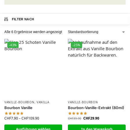
FILTER NACH
Alle 6 Ergebnisse werden angezeigt
-43%
-25%
VANILLE-BOURBON
,
VANILLA
VANILLE-BOURBON
Bourbon Vanille
Bourbon-Vanille-Extrakt (80ml)
CHF
7.90
–
CHF
109.90
CHF
29.90
CHF
39.90
Ausführung wählen
In den Warenkorb