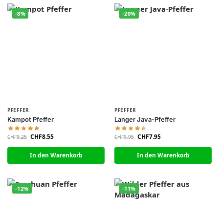
-8%
-20%
PFEFFER
PFEFFER
Kampot Pfeffer
Langer Java-Pfeffer
CHF
8.55
CHF
7.95
CHF
9.25
CHF
9.95
In den Warenkorb
In den Warenkorb
-12%
-11%