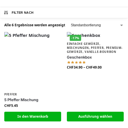
FILTER NACH
Alle 6 Ergebnisse werden angezeigt
-17%
EINFACHE GEWÜRZE
,
MISCHUNGEN
,
PFEFFER
,
PREMIUM-
GEWÜRZE
,
VANILLE-BOURBON
Geschenkbox
CHF
34.90
–
CHF
49.00
PFEFFER
5 Pfeffer Mischung
CHF
5.45
In den Warenkorb
Ausführung wählen