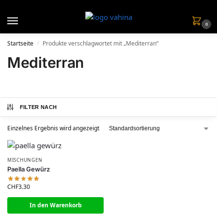
0
Startseite
Produkte verschlagwortet mit „Mediterran“
/
Mediterran
FILTER NACH
Einzelnes Ergebnis wird angezeigt
MISCHUNGEN
Paella Gewürz
CHF
3.30
In den Warenkorb