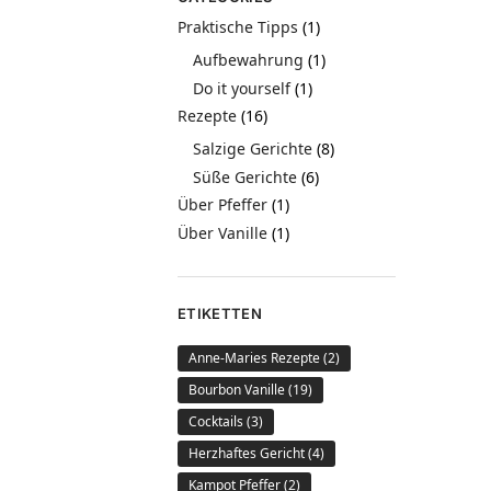
Praktische Tipps
(1)
Aufbewahrung
(1)
Do it yourself
(1)
Rezepte
(16)
Salzige Gerichte
(8)
Süße Gerichte
(6)
Über Pfeffer
(1)
Über Vanille
(1)
ETIKETTEN
Anne-Maries Rezepte
(2)
Bourbon Vanille
(19)
Cocktails
(3)
Herzhaftes Gericht
(4)
Kampot Pfeffer
(2)