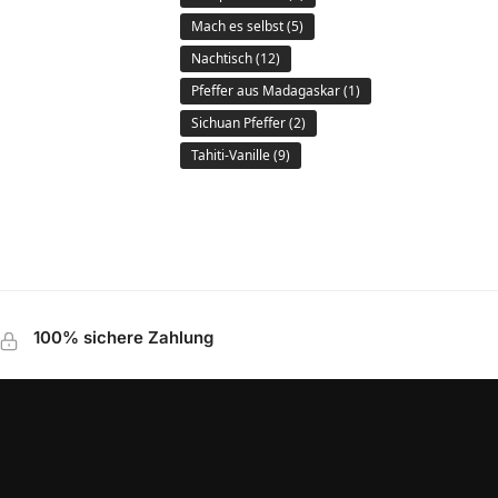
Mach es selbst
(5)
Nachtisch
(12)
Pfeffer aus Madagaskar
(1)
Sichuan Pfeffer
(2)
Tahiti-Vanille
(9)
100% sichere Zahlung