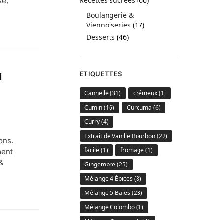
Recettes sucrées
(66)
se,
Boulangerie &
Viennoiseries
(17)
Desserts
(46)
u
ÉTIQUETTES
Cannelle
(31)
crémeux
(1)
Cumin
(16)
Curcuma
(6)
Curry
(4)
Extrait de Vanille Bourbon
(22)
ons.
facile
(1)
fromage
(1)
ment
 &
Gingembre
(25)
Mélange 4 Épices
(8)
Mélange 5 Baies
(23)
Mélange Colombo
(1)