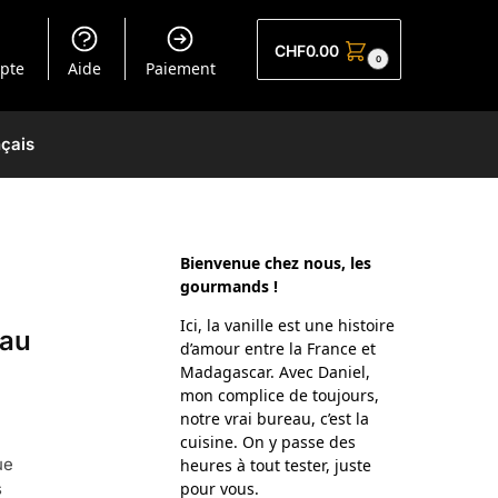
CHF
0.00
0
pte
Aide
Paiement
çais
Bienvenue chez nous, les
gourmands !
Ici, la vanille est une histoire
 au
d’amour entre la France et
Madagascar. Avec Daniel,
mon complice de toujours,
notre vrai bureau, c’est la
cuisine. On y passe des
ue
heures à tout tester, juste
s
pour vous.