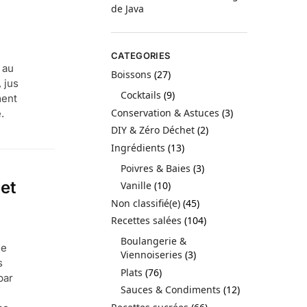
de Java
CATEGORIES
 au
Boissons
(27)
 jus
Cocktails
(9)
ment
Conservation & Astuces
(3)
.
DIY & Zéro Déchet
(2)
Ingrédients
(13)
Poivres & Baies
(3)
et
Vanille
(10)
Non classifié(e)
(45)
Recettes salées
(104)
Boulangerie &
le
Viennoiseries
(3)
s
Plats
(76)
par
Sauces & Condiments
(12)