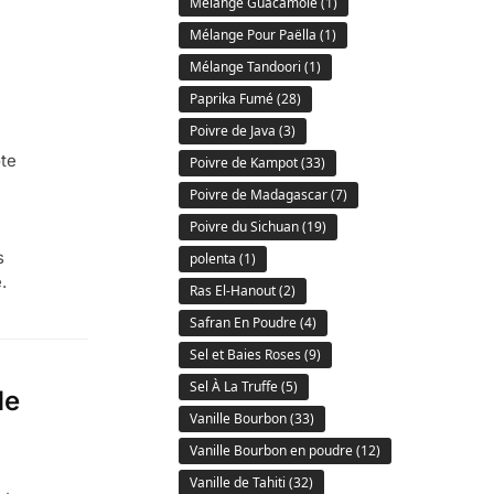
Mélange Guacamole
(1)
Mélange Pour Paëlla
(1)
Mélange Tandoori
(1)
Paprika Fumé
(28)
Poivre de Java
(3)
ote
Poivre de Kampot
(33)
Poivre de Madagascar
(7)
Poivre du Sichuan
(19)
s
polenta
(1)
.
Ras El-Hanout
(2)
Safran En Poudre
(4)
Sel et Baies Roses
(9)
Sel À La Truffe
(5)
de
Vanille Bourbon
(33)
Vanille Bourbon en poudre
(12)
Vanille de Tahiti
(32)