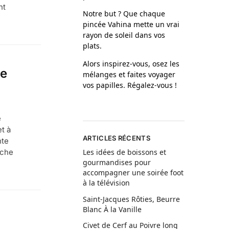
nt
Notre but ? Que chaque
pincée Vahina mette un vrai
rayon de soleil dans vos
plats.
Alors inspirez-vous, osez les
le
mélanges et faites voyager
vos papilles. Régalez-vous !
e
t à
ARTICLES RÉCENTS
nte
iche
Les idées de boissons et
gourmandises pour
accompagner une soirée foot
à la télévision
Saint-Jacques Rôties, Beurre
Blanc À la Vanille
Civet de Cerf au Poivre long