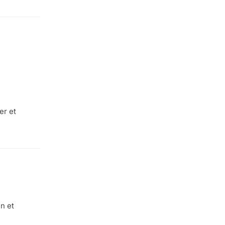
er et
n et