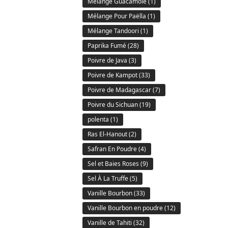
Mélange Guacamole
(1)
Mélange Pour Paëlla
(1)
Mélange Tandoori
(1)
Paprika Fumé
(28)
Poivre de Java
(3)
Poivre de Kampot
(33)
Poivre de Madagascar
(7)
Poivre du Sichuan
(19)
polenta
(1)
Ras El-Hanout
(2)
Safran En Poudre
(4)
Sel et Baies Roses
(9)
Sel À La Truffe
(5)
Vanille Bourbon
(33)
Vanille Bourbon en poudre
(12)
Vanille de Tahiti
(32)