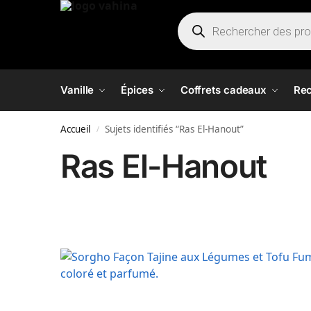
Vanille
Épices
Coffrets cadeaux
Rec
Accueil
Sujets identifiés “Ras El-Hanout”
/
Ras El-Hanout