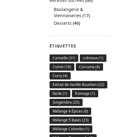
Recettes sucrées
(66)
Boulangerie &
Viennoiseries
(17)
Desserts
(46)
ÉTIQUETTES
Cannelle
(31)
crémeux
(1)
Cumin
(16)
Curcuma
(6)
Curry
(4)
Extrait de Vanille Bourbon
(22)
facile
(1)
fromage
(1)
Gingembre
(25)
Mélange 4 Épices
(8)
Mélange 5 Baies
(23)
Mélange Colombo
(1)