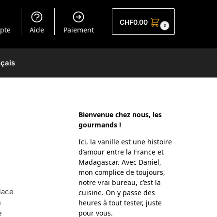
CHF
0.00
0
pte
Aide
Paiement
çais
Bienvenue chez nous, les
gourmands !
Ici, la vanille est une histoire
d’amour entre la France et
Madagascar. Avec Daniel,
mon complice de toujours,
notre vrai bureau, c’est la
lace
cuisine. On y passe des
n
heures à tout tester, juste
e
pour vous.