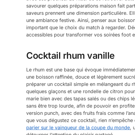
savourer quelques préparations maison fait part
saveurs prennent une dimension particulière. El
une ambiance festive. Ainsi, penser aux boisson
important que le choix du match à regarder. Dé
accessibles pour transformer vos soirées foot en
Cocktail rhum vanille
Le rhum est une base qui évoque immédiatement les
une boisson raffinée, douce et légèrement sucr
préparer un cocktail simple en mélangeant du rhu
quelques glaçons et une rondelle de citron pour
marie bien avec des tapas salés ou des chips lé
sans être trop lourde, afin de pouvoir en profite
version punch, avec des fruits frais comme l’a
que vous dégustez ce cocktail, rien n’empêche d
parier sur le vainqueur de la coupe du monde
, 
détourner l’attention du plaisir partagé.