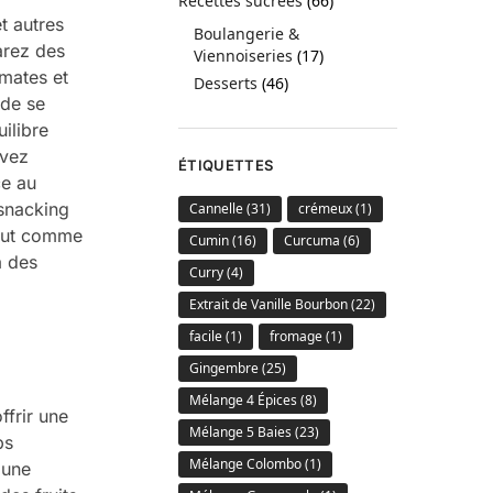
Recettes sucrées
(66)
t autres
Boulangerie &
parez des
Viennoiseries
(17)
mates et
Desserts
(46)
 de se
uilibre
uvez
ÉTIQUETTES
ce au
 snacking
Cannelle
(31)
crémeux
(1)
 tout comme
Cumin
(16)
Curcuma
(6)
à des
Curry
(4)
Extrait de Vanille Bourbon
(22)
facile
(1)
fromage
(1)
Gingembre
(25)
Mélange 4 Épices
(8)
ffrir une
Mélange 5 Baies
(23)
ps
Mélange Colombo
(1)
 une