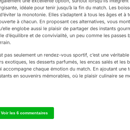
galement une excellente option, surtout lorsqu’ils intègrent 
rgisante, idéale pour tenir jusqu’à la fin du match. Les bois
d’éviter la monotonie. Elles s’adaptent à tous les âges et à t
t ouverte à chacun. En proposant ces alternatives, vous mon
qu’elle englobe aussi le plaisir de partager des instants gou
e d’équilibre et de convivialité, un peu comme les passes 
rrain.
st pas seulement un rendez-vous sportif, c’est une véritable
s exotiques, les desserts parfumés, les encas salés et les 
i accompagne chaque émotion du match. En ajoutant une 
tants en souvenirs mémorables, où le plaisir culinaire se mê
Voir les 6 commentaires