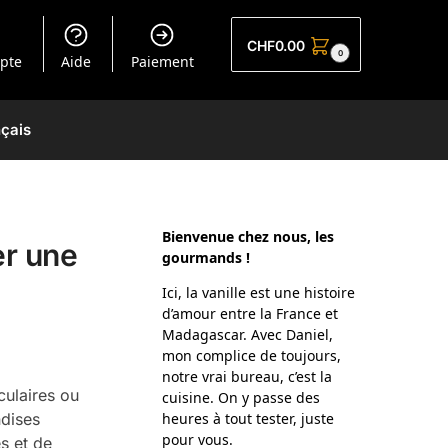
CHF
0.00
0
pte
Aide
Paiement
çais
Bienvenue chez nous, les
er une
gourmands !
Ici, la vanille est une histoire
d’amour entre la France et
Madagascar. Avec Daniel,
mon complice de toujours,
notre vrai bureau, c’est la
culaires ou
cuisine. On y passe des
ndises
heures à tout tester, juste
pour vous.
s et de