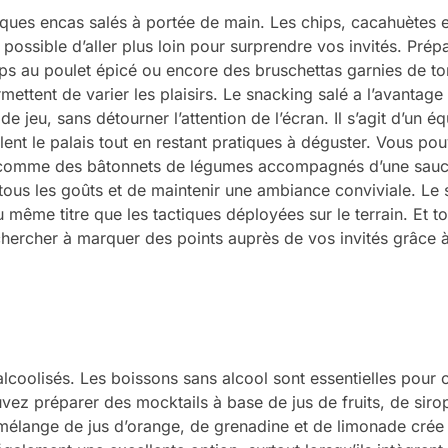
ques encas salés à portée de main. Les chips, cacahuètes e
st possible d’aller plus loin pour surprendre vos invités. Pré
s au poulet épicé ou encore des bruschettas garnies de to
rmettent de varier les plaisirs. Le snacking salé a l’avantage
jeu, sans détourner l’attention de l’écran. Il s’agit d’un éq
lent le palais tout en restant pratiques à déguster. Vous po
s, comme des bâtonnets de légumes accompagnés d’une sau
 tous les goûts et de maintenir une ambiance conviviale. Le
au même titre que les tactiques déployées sur le terrain. Et
hercher à marquer des points auprès de vos invités grâce 
alcoolisés. Les boissons sans alcool sont essentielles pour o
ouvez préparer des mocktails à base de jus de fruits, de siro
 mélange de jus d’orange, de grenadine et de limonade crée