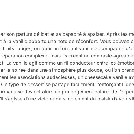
 par son parfum délicat et sa capacité à apaiser. Après les 
rt à la vanille apporte une note de réconfort. Vous pouvez 
de fruits rouges, ou pour un fondant vanille accompagné d’u
éparation complexe, mais ils créent un contraste agréable
ot. La vanille agit comme un fil conducteur entre les émotio
onger la soirée dans une atmosphère plus douce, où l’on pren
ent les associations audacieuses, un cheesecake vanille a
 Ce type de dessert se partage facilement, renforçant l’idé
ourmandise devient alors un prolongement naturel de l’expér
l s’agisse d’une victoire ou simplement du plaisir d’avoir v