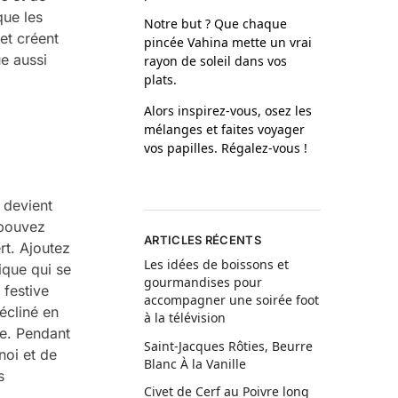
que les
Notre but ? Que chaque
et créent
pincée Vahina mette un vrai
ue aussi
rayon de soleil dans vos
plats.
Alors inspirez-vous, osez les
mélanges et faites voyager
vos papilles. Régalez-vous !
l devient
 pouvez
ARTICLES RÉCENTS
rt. Ajoutez
Les idées de boissons et
ique qui se
gourmandises pour
 festive
accompagner une soirée foot
décliné en
à la télévision
le. Pendant
Saint-Jacques Rôties, Beurre
noi et de
Blanc À la Vanille
s
Civet de Cerf au Poivre long