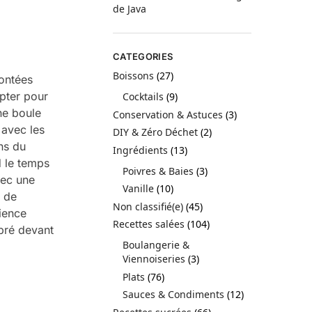
de Java
CATEGORIES
Boissons
(27)
montées
opter pour
Cocktails
(9)
ne boule
Conservation & Astuces
(3)
 avec les
DIY & Zéro Déchet
(2)
ns du
Ingrédients
(13)
d le temps
Poivres & Baies
(3)
vec une
Vanille
(10)
e de
Non classifié(e)
(45)
ience
Recettes salées
(104)
ibré devant
Boulangerie &
Viennoiseries
(3)
Plats
(76)
Sauces & Condiments
(12)