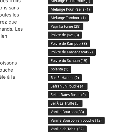
des fruits
Mélange Guacamole
(1)
sons sans
Mélange Pour Paëlla
(1)
outes les
Mélange Tandoori
(1)
trez que
Paprika Fumé
(28)
rmands. Les
Poivre de Java
(3)
bien
Poivre de Kampot
(33)
Poivre de Madagascar
(7)
Poivre du Sichuan
(19)
boissons
polenta
(1)
touche
le à la
Ras El-Hanout
(2)
Safran En Poudre
(4)
Sel et Baies Roses
(9)
Sel À La Truffe
(5)
Vanille Bourbon
(33)
Vanille Bourbon en poudre
(12)
Vanille de Tahiti
(32)