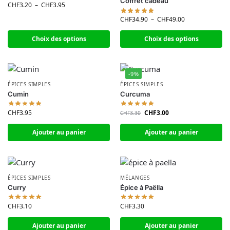
Coffret cadeau
CHF
3.20
–
CHF
3.95
CHF
34.90
–
CHF
49.00
Choix des options
Choix des options
-9%
ÉPICES SIMPLES
ÉPICES SIMPLES
Cumin
Curcuma
CHF
3.95
CHF
3.00
CHF
3.30
Ajouter au panier
Ajouter au panier
ÉPICES SIMPLES
MÉLANGES
Curry
Épice à Paëlla
CHF
3.10
CHF
3.30
Ajouter au panier
Ajouter au panier