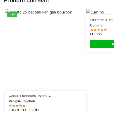
Prodotti correlati
-43%
SPEZIE SEMPLICI
Cumino
CHF
3.95
A
VANIGLIA BOURBON
,
VANIGLIA
Vaniglia Bourbon
CHF
7.90
-
CHF
109.90