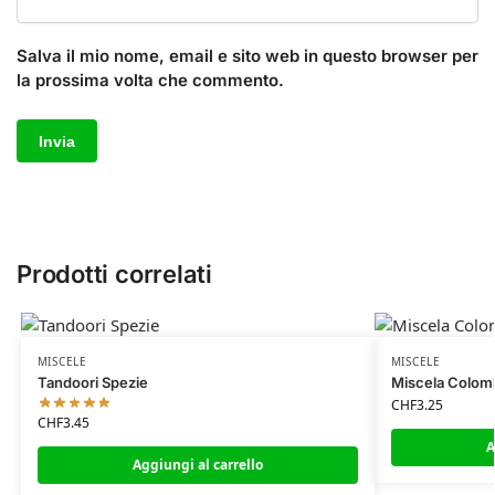
Salva il mio nome, email e sito web in questo browser per
la prossima volta che commento.
Prodotti correlati
MISCELE
MISCELE
Tandoori Spezie
Miscela Colom
CHF
3.25
CHF
3.45
A
Aggiungi al carrello