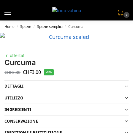
0
Home
Spezie
Spezie semplici
Curcuma
/
/
/
In offerta!
Curcuma
CHF
3.00
CHF
3.30
-9%
DETTAGLI
UTILIZZO
INGREDIENTI
CONSERVAZIONE
SPEDIZIONE E RESTITUZIONE