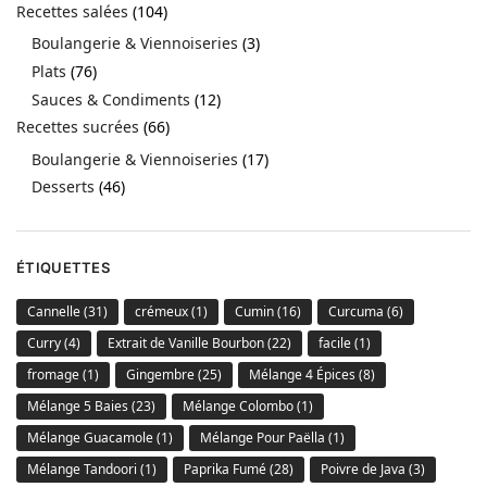
Recettes salées
(104)
Boulangerie & Viennoiseries
(3)
Plats
(76)
Sauces & Condiments
(12)
Recettes sucrées
(66)
Boulangerie & Viennoiseries
(17)
Desserts
(46)
ÉTIQUETTES
Cannelle
(31)
crémeux
(1)
Cumin
(16)
Curcuma
(6)
Curry
(4)
Extrait de Vanille Bourbon
(22)
facile
(1)
fromage
(1)
Gingembre
(25)
Mélange 4 Épices
(8)
Mélange 5 Baies
(23)
Mélange Colombo
(1)
Mélange Guacamole
(1)
Mélange Pour Paëlla
(1)
Mélange Tandoori
(1)
Paprika Fumé
(28)
Poivre de Java
(3)