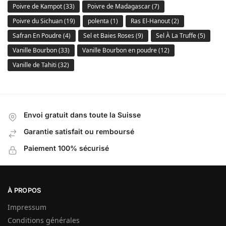
Poivre de Kampot
(33)
Poivre de Madagascar
(7)
Poivre du Sichuan
(19)
polenta
(1)
Ras El-Hanout
(2)
Safran En Poudre
(4)
Sel et Baies Roses
(9)
Sel À La Truffe
(5)
Vanille Bourbon
(33)
Vanille Bourbon en poudre
(12)
Vanille de Tahiti
(32)
Envoi gratuit dans toute la Suisse
Garantie satisfait ou remboursé
Paiement 100% sécurisé
À PROPOS
Impressum
Conditions générales